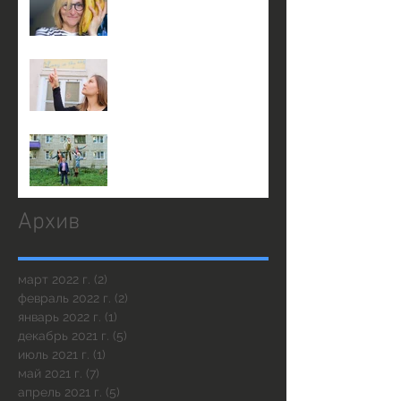
театра КнАМ
3 января в 14:00 на сцене
театра КнАМ
23 декабря в 19:30
Архив
март 2022 г.
(2)
2 поста
февраль 2022 г.
(2)
2 поста
январь 2022 г.
(1)
1 пост
декабрь 2021 г.
(5)
5 постов
июль 2021 г.
(1)
1 пост
май 2021 г.
(7)
7 постов
апрель 2021 г.
(5)
5 постов