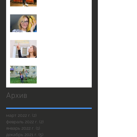
3 января в 17:00 на сцене
театра КнАМ
3 января в 14:00 на сцене
театра КнАМ
23 декабря в 19:30
Архив
март 2022 г.
(2)
2 поста
февраль 2022 г.
(2)
2 поста
январь 2022 г.
(1)
1 пост
декабрь 2021 г.
(5)
5 постов