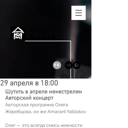
театр
КнАМ
FR
29 апреля в 18:00
Шутить в апреле менестрелям 
Авторский концерт
Авторская программа Олега 
Жеребцова, он же Amarant Yablokov
Олег — это всегда смесь нежности 