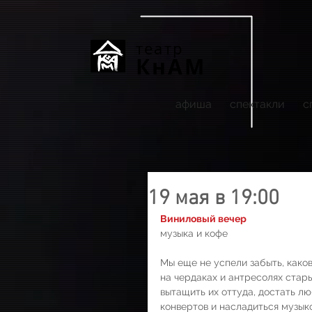
театр
КнАМ
афиша
спектакли
с
19 мая в 19:00
Виниловый вечер
музыка и кофе 
Мы еще не успели забыть, каков
на чердаках и антресолях стар
вытащить их оттуда, достать лю
конвертов и насладиться музык