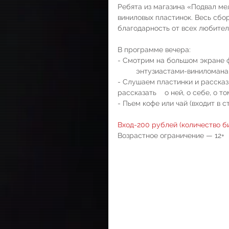
Ребята из магазина «Подвал ме
виниловых пластинок. Весь сбо
благодарность от всех любител
В программе вечера:
- Смотрим на большом экране фил
         энтузиастами-виниломана
- Слушаем пластинки и рассказ
рассказать    о ней, о себе, о т
- Пьем кофе или чай (входит в с
Вход-200 рублей (количество б
Возрастное ограничение — 12+