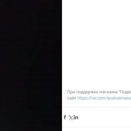
При поддержке магазина "Подва
сайт 
https://vk.com/podvalmel