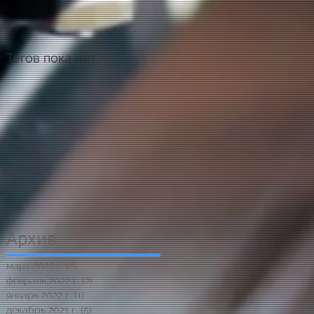
Тегов пока нет.
Архив
март 2022 г.
(2)
2 поста
февраль 2022 г.
(2)
2 поста
январь 2022 г.
(1)
1 пост
декабрь 2021 г.
(5)
5 постов