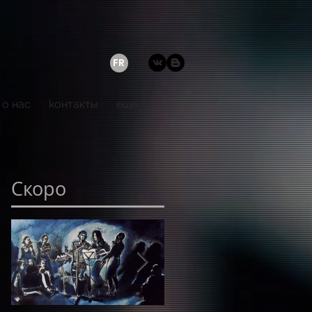
FR
о нас
kонтакты
еще
Скоро