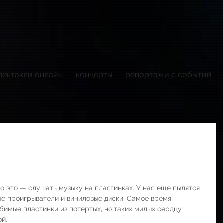
пектакли онлайн
концерты
репортажи с событий
о это — слушать музыку на пластинках. У нас еще пылятся 
ые проигрыватели и виниловые диски. Самое время 
бимые пластинки из потертых, но таких милых сердцу 
ой.