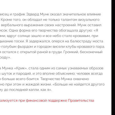
сец и график Эдвард Мунк оказал значительное влияние 
  Кроме того, он обладал не только талантом визуального 
 вербального выражения своих настроений. Мунк оставил 
исок. Одна форма его творчества обогащала другую: «Я 
ми, вдруг солнце зашло и все небо стало кровавым, при 
дыхание тоски. Я задержался, оперся на балюстраду моста 
-голубым фьордом и городом висели клубы кровавого пара. 
 остался с открытой раной в груди. Громкий, бесконечный 
роду».
 Мунка «Крик», стала одним из самых узнаваемых образов 
 шуток и пародий, и это вполне объяснимо: человек всегда 
о больше всего боится. Творчество Мунка охвачено 
 но при этом и жаждой жизни. «Больше не найдется другого 
 до последней капли, как я».
еализуется при финансовой поддержке Правительства 