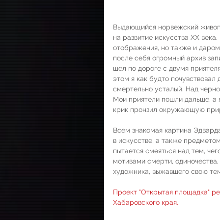
Выдающийся норвежский живопи
на развитие искусства XX века.
отображения, но также и даром
после себя огромный архив зап
шел по дороге с двумя приятеля
этом я как будто почувствовал 
смертельно усталый. Над черно
Мои приятели пошли дальше, а я
крик пронзил окружающую при
Всем знакомая картина Эдварда
в искусстве, а также предметом
пытается смеяться над тем, чег
мотивами смерти, одиночества,
художника, выжавшего свою тему
Проект "Открытая площадка" р
Хабаровского края.