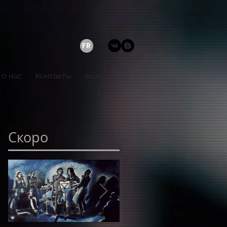
FR
о нас
kонтакты
еще
Скоро