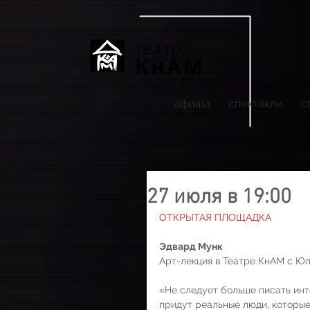
театр
КнАМ
афиша
спектакли
с
27 июля в 19:00
ОТКРЫТАЯ ПЛОЩАДКА
Эдвард Мунк
Арт-лекция в Театре КнАМ с Ю
«Не следует больше писать ин
придут реальные люди, которые