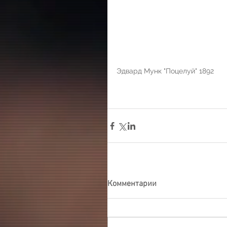
Эдвард Мунк "Поцелуй" 1892
Комментарии