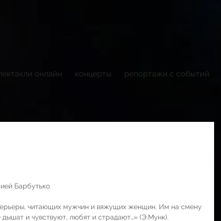
пектакли онлайн
концерты
репортажи с событий
лией Барбутько
терьеры, читающих мужчин и вяжущих женщин. Им на смену 
 дышат и чувствуют, любят и страдают…» (Э.Мунк).