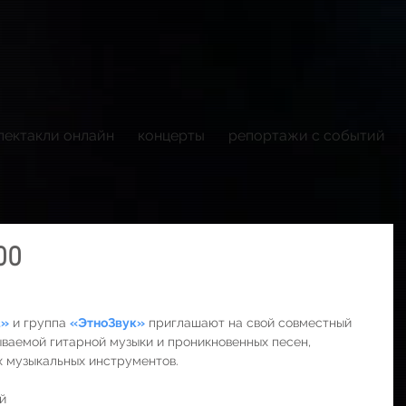
пектакли онлайн
концерты
репортажи с событий
00
3»
 и группа 
«ЭтноЗвук»
 приглашают на свой совместный 
ываемой гитарной музыки и проникновенных песен, 
х музыкальных инструментов.
й