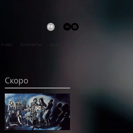
FR
о нас
kонтакты
еще
Скоро