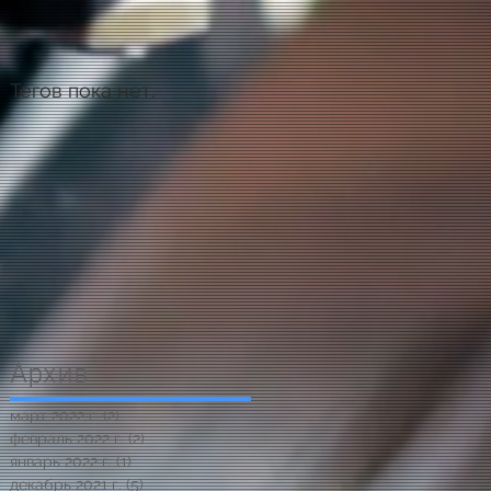
Тегов пока нет.
Архив
март 2022 г.
(2)
2 поста
февраль 2022 г.
(2)
2 поста
январь 2022 г.
(1)
1 пост
декабрь 2021 г.
(5)
5 постов