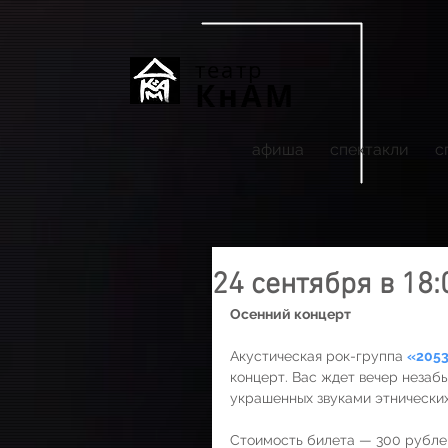
театр
КнАМ
афиша
спектакли
с
24 сентября в 18:
Осенний концерт 
Акустическая рок-группа 
«205
концерт. Вас ждет вечер незаб
украшенных звуками этнически
Стоимость билета — 300 рубле