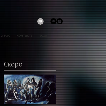
FR
о нас
kонтакты
еще
Скоро