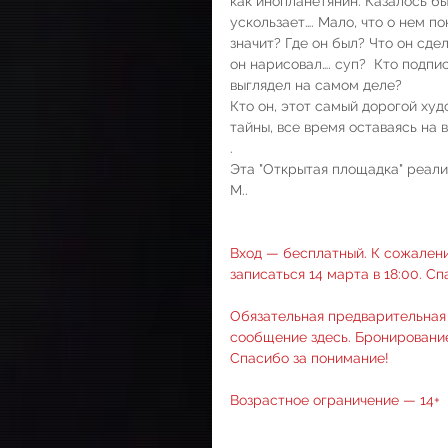
как инопланетянин. Казалось бы
ускользает…. Мало, что о нем по
значит? Где он был? Что он сдел
он нарисовал…. суп?  Кто подпис
выглядел на самом деле?
Кто он, этот самый дорогой ху
тайны, все время оставаясь на 
.
Эта "Открытая площадка" реал
М..
Вход — бесплатный. К сожалени
записаться 14 марта в 18:00. С
Обязательная предварительная з
сообщение 
здесь
. Бронировани
Спасибо за понимание!
Возрастное ограничение — 14+