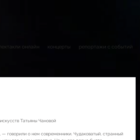
пектакли онлайн
концерты
репортажи с событий
искусств Татьяны Чановой
, — говорили о нем современники. Чудаковатый, странный 