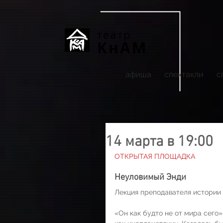
театр
КнАМ
афиша
спектакли
с
14 марта в 19:00
ОТКРЫТАЯ ПЛОЩАДКА
Неуловимый Энди
Лекция преподавателя истории 
«Он как будто не от мира сего»