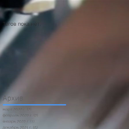
Тегов пока нет.
Архив
март 2022 г.
(2)
2 поста
февраль 2022 г.
(2)
2 поста
январь 2022 г.
(1)
1 пост
декабрь 2021 г.
(5)
5 постов