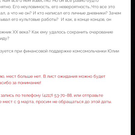
, нам все о нем известно. Но он все равно будто 
нятно. Его неуловимость, его невероятность…Что все это 
ал, а что не он? И кто написал его личные дневники? Зачем 
ывал его культовые работы?  И как, в конце концов, он 
дожник ХХ века? Как ему удалось сохранить очарование 
виду?
изуется при финансовой поддержке комсомольчанки Юлии 
ю, мест больше нет. В лист ожидания можно будет 
пасибо за понимание!
апись по телефону (4217) 53-70-88, или отправьте 
е мест с 9 марта, просим не обращаться до этой даты. 