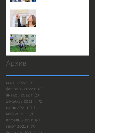
3 января в 14:00 на сцене
театра КнАМ
23 декабря в 19:30
Архив
март 2022 г.
(2)
2 поста
февраль 2022 г.
(2)
2 поста
январь 2022 г.
(1)
1 пост
декабрь 2021 г.
(5)
5 постов
июль 2021 г.
(1)
1 пост
май 2021 г.
(7)
7 постов
апрель 2021 г.
(5)
5 постов
март 2021 г.
(3)
3 поста
февраль 2021 г.
(1)
1 пост