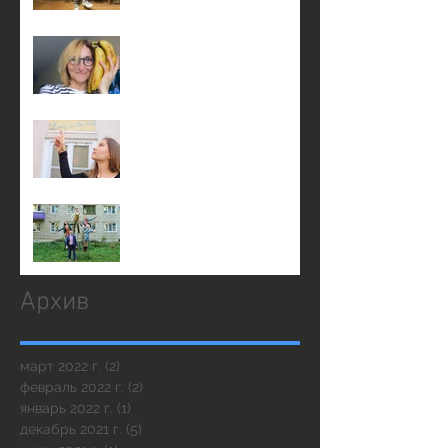
3 января в 17:00 на сцене
театра КнАМ
3 января в 14:00 на сцене
театра КнАМ
23 декабря в 19:30
Архив
март 2022 г.
(2)
2 поста
февраль 2022 г.
(2)
2 поста
январь 2022 г.
(1)
1 пост
декабрь 2021 г.
(5)
5 постов