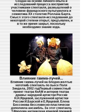
Создан на основе личного опыта и
исследований процесса восприятия
участниками спектакля, размышлений о
человеке французского культуролога и
семиотика ХХ столетия Роллана Барта.
Смысл этого спектакля-исследования до
некоторой степени открыт, предъявлен, и
в то же время закрыт, поскольку
необходимо знание кода.
Влияние гамма-лучей...
Влияние гамма-лучей на бледно-желтые
ноготкиБ спектакль по пьесе Поля
Зиндела, 2002 годПервый совместный
проект театра КнАМ и актеров театра
драмы: народной артистки России
Н.Н.Ярцевой, заслуженной артистки
России И.Барской и Е.Ярцевой. Елена
Бессонова бессловесно-пластически
дополняла ансамбль. За этот спектакль
Т.Фролова награждена краевой премией