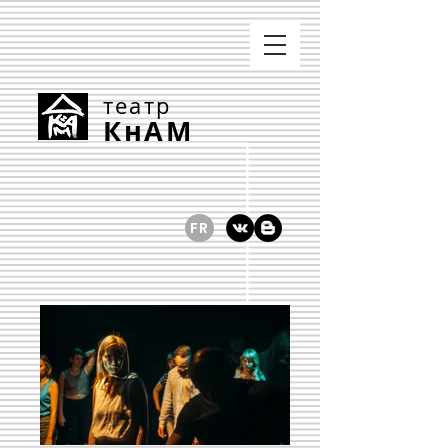
театр
КнАМ
FR