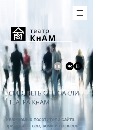
театр
КнАМ
FR
СМОТРЕТЬ СПЕКТАКЛИ
ТЕАТРА КнАМ
Уважаемые посетители сайта,
зрители — все, кому интересен