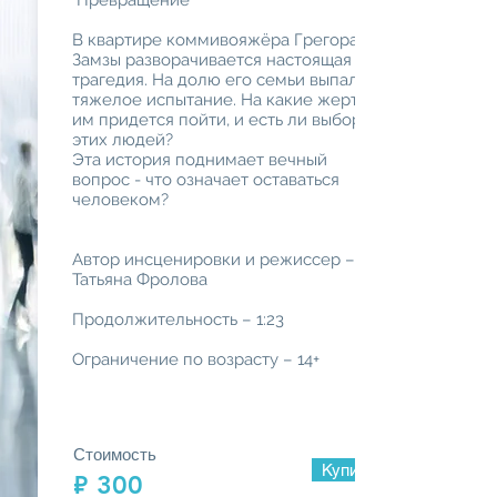
"Превращение"
В квартире коммивояжёра Грегора
Замзы разворачивается настоящая
трагедия. На долю его семьи выпало
тяжелое испытание. На какие жертвы
им придется пойти, и есть ли выбор у
этих людей?
Эта история поднимает вечный
вопрос - что означает оставаться
человеком?
Автор инсценировки и режиссер –
Татьяна Фролова
Продолжительность – 1:23
Ограничение по возрасту – 14+
Стоимость
Купить просмотр
₽ 300