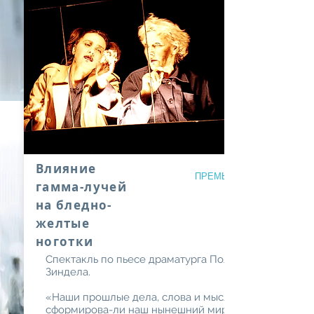
Влияние
ПРЕМЬЕРА 2002 года
гамма-лучей
на бледно-
желтые
ноготки
Спектакль по пьесе драматурга Поля
Зиндела.
«Наши прошлые дела, слова и мысли
сформирова-ли наш нынешний мир, и,