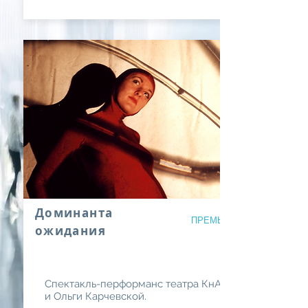
Доминанта
ПРЕМЬЕРА 2002 года
ожидания
Спектакль-перформанс театра КнАМ
и Ольги Карчевской.