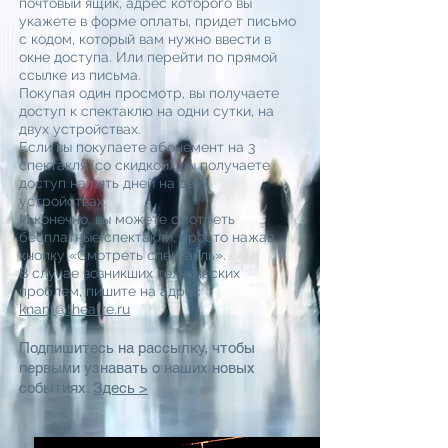
почтовый ящик, адрес которого вы
укажете в форме оплаты, придет письмо
с кодом, который вам нужно ввести в
окне доступа. Или перейти по прямой
ссылке из письма.
Покупая один просмотр, вы получаете
доступ к спектаклю на одни сутки, на
двух устройствах.
Если вы покупаете абонемент на 3
спектакля (со скидкой), вы получаете
доступ на пять дней на двух
устройствах.
И конечно, вы можете смотреть
бесплатные спектакли, просто нажав
кнопку «Смотреть спектакль».
В случае возникших технических
проблем, пишите на адрес
knam@theatre.ru
Подпишитесь на рассылку, чтобы
первыми узнавать о наших новых
событиях.
Здесь >