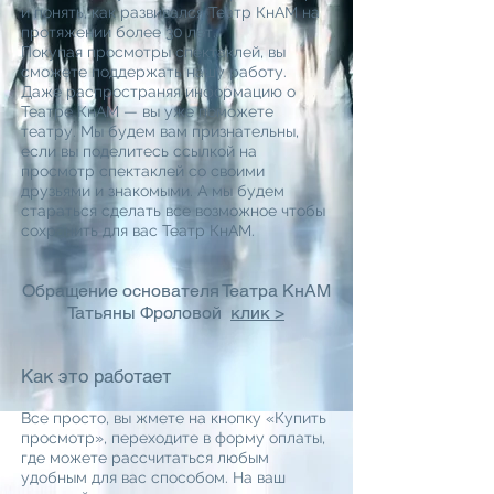
и понять, как развивался Театр КнАМ на
протяжении более 30 лет.
Покупая просмотры спектаклей, вы
сможете поддержать нашу работу.
Даже распространяя информацию о
Театре КнАМ — вы уже поможете
театру. Мы будем вам признательны,
если вы поделитесь ссылкой на
просмотр спектаклей со своими
друзьями и знакомыми. А мы будем
стараться сделать все возможное чтобы
сохранить для вас Театр КнАМ.
Обращение основателя Театра КнАМ
Татьяны Фроловой
клик >
Как это работает
Все просто, вы жмете на кнопку «Купить
просмотр», переходите в форму оплаты,
где можете рассчитаться любым
удобным для вас способом. На ваш