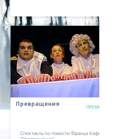
Превращения
ПРЕМЬЕРА 1999 года
Спектакль по повести Франца Кафки