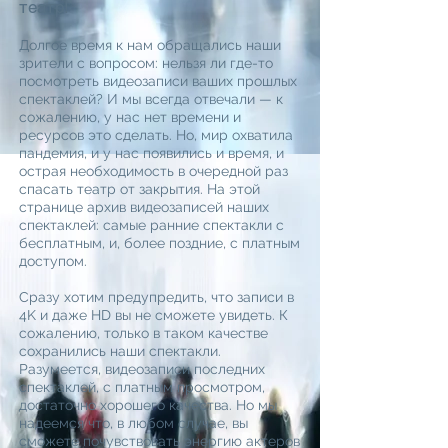
театр!
Долгое время к нам обращались наши
зрители с вопросом: нельзя ли где-то
посмотреть видеозаписи ваших прошлых
спектаклей? И мы всегда отвечали — к
сожалению, у нас нет времени и
ресурсов это сделать. Но, мир охватила
пандемия, и у нас появились и время, и
острая необходимость в очередной раз
спасать театр от закрытия. На этой
странице архив видеозаписей наших
спектаклей: самые ранние спектакли с
бесплатным, и, более поздние, с платным
доступом.
Сразу хотим предупредить, что записи в
4K и даже HD вы не сможете увидеть. К
сожалению, только в таком качестве
сохранились наши спектакли.
Разумеется, видеозаписи последних
спектаклей, с платным просмотром,
достаточно хорошего качества. Но мы
надеемся что, в любом случае, вы
сможете почувствовать энергию актеров