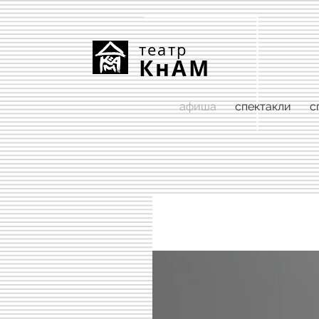
театр
КнАМ
афиша
спектакли
с