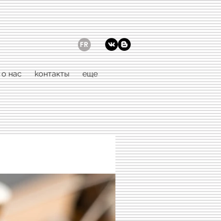
FR
о нас
kонтакты
еще