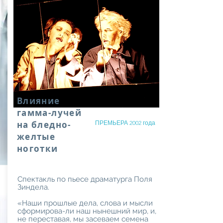
Влияние
гамма-лучей
на бледно-
ПРЕМЬЕРА 2002 года
желтые
ноготки
Спектакль по пьесе драматурга Поля
Зиндела.
«Наши прошлые дела, слова и мысли
сформирова-ли наш нынешний мир, и,
не переставая, мы засеваем семена