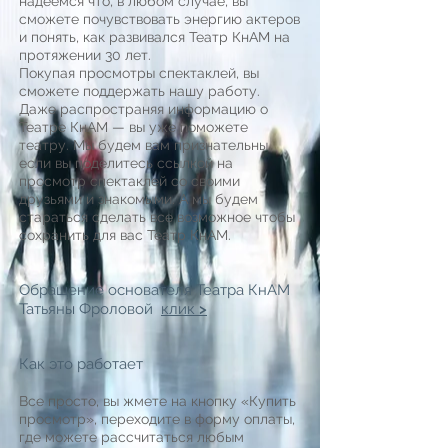
надеемся что, в любом случае, вы
сможете почувствовать энергию актеров
и понять, как развивался Театр КнАМ на
протяжении 30 лет.
Покупая просмотры спектаклей, вы
сможете поддержать нашу работу.
Даже распространяя информацию о
Театре КнАМ — вы уже поможете
театру. Мы будем вам признательны,
если вы поделитесь ссылкой на
просмотр спектаклей со своими
друзьями и знакомыми. А мы будем
стараться сделать все возможное чтобы
сохранить для вас Театр КнАМ.
Обращение основателя Театра КнАМ
Татьяны Фроловой
клик >
Как это работает
Все просто, вы жмете на кнопку «Купить
просмотр», переходите в форму оплаты,
где можете рассчитаться любым