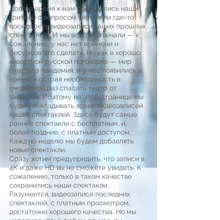
Долгое время к нам обращались наши
зрители с вопросом: нельзя ли где-то
посмотреть видеозаписи ваших прошлых
спектаклей? И мы всегда отвечали — к
сожалению, у нас нет времени и
ресурсов это сделать. Но как в хорошо
известной русской поговорке — мир
охватила пандемия, и у нас появились и
время, и острая необходимость в
очередной раз спасать театр от
закрытия. Поэтому на этой странице мы
будем выкладывать архив видеозаписей
наших спектаклей. Здесь будут самые
ранние спектакли с бесплатным, и,
более поздние, с платным доступом.
Каждую неделю мы будем добавлять
новые спектакли.
Сразу хотим предупредить, что записи в
4K и даже HD вы не сможете увидеть. К
сожалению, только в таком качестве
сохранились наши спектакли.
Разумеется, видеозаписи последних
спектаклей, с платным просмотром,
достаточно хорошего качества. Но мы