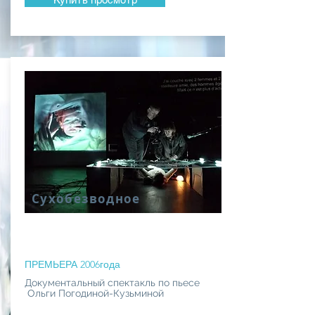
Сухобезводное
ПРЕМЬЕРА 2006года
Документальный спектакль по пьесе
Ольги Погодиной-Кузьминой