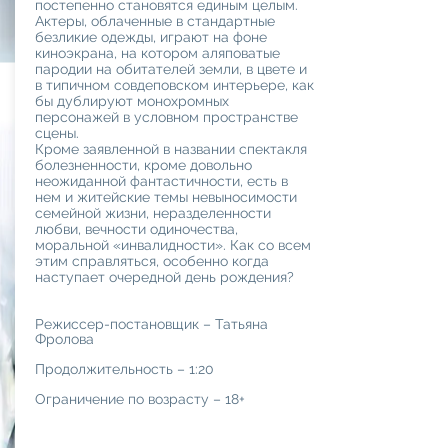
постепенно становятся единым целым.
Актеры, облаченные в стандартные
безликие одежды, играют на фоне
киноэкрана, на котором аляповатые
пародии на обитателей земли, в цвете и
в типичном совдеповском интерьере, как
бы дуб­лируют монохромных
персонажей в условном пространстве
сцены.
Кроме заявленной в назва­нии спектакля
болезненности, кроме доволь­но
неожиданной фантастичности, есть в
нем и житейские темы невыносимости
семейной жиз­ни, неразделенности
любви, вечно­сти одиночества,
моральной «инвалидности». Как со всем
этим справляться, особенно когда
наступает очеред­ной день рождения?
Режиссер-постановщик – Татьяна
Фролова
Продолжительность – 1:20
Ограничение по возрасту – 18+