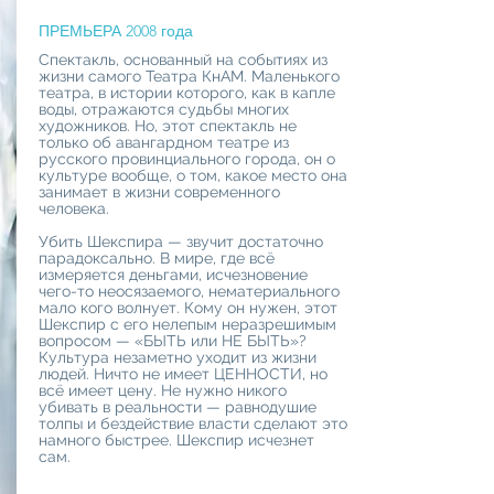
ПРЕМЬЕРА 2008 года
Спектакль, основанный на событиях из
жизни самого Театра КнАМ. Маленького
театра, в истории которого, как в капле
воды, отражаются судьбы многих
художников. Но, этот спектакль не
только об авангардном театре из
русского провинциального города, он о
культуре вообще, о том, какое место она
занимает в жизни современного
человека.
Убить Шекспира — звучит достаточно
парадоксально. В мире, где всё
измеряется деньгами, исчезновение
чего-то неосязаемого, нематериального
мало кого волнует. Кому он нужен, этот
Шекспир с его нелепым неразрешимым
вопросом — «БЫТЬ или НЕ БЫТЬ»?
Культура незаметно уходит из жизни
людей. Ничто не имеет ЦЕННОСТИ, но
всё имеет цену. Не нужно никого
убивать в реальности — равнодушие
толпы и бездействие власти сделают это
намного быстрее. Шекспир исчезнет
сам.