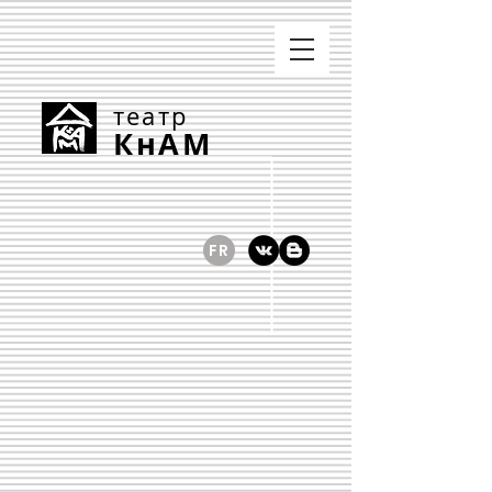
театр
КнАМ
FR