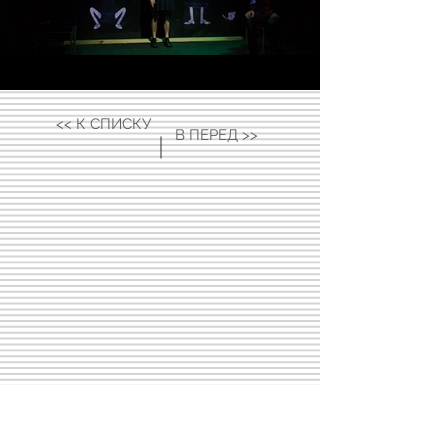
<< К СПИСКУ
В ПЕРЕД >>