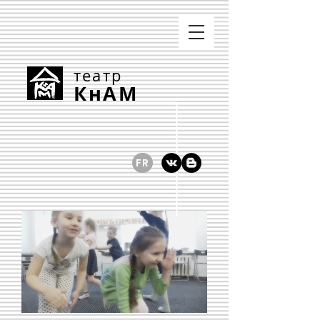
театр
КнАМ
FR