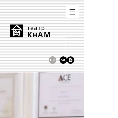
театр
КнАМ
FR