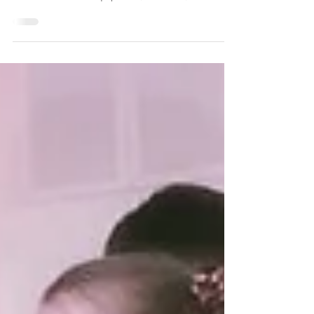
САМООБЛАДАНИЕ Адепт куртуазного
маньеризма Анапест Пугачёв Вещание стихов
по памяти и без: афоризмы, аллюзии,
антипародии, буриме со...