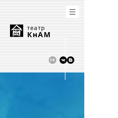
театр
КнАМ
FR