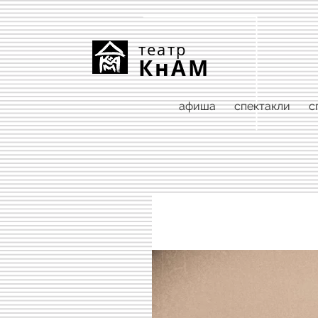
театр
КнАМ
афиша
спектакли
с