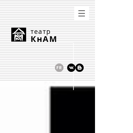
театр
КнАМ
FR