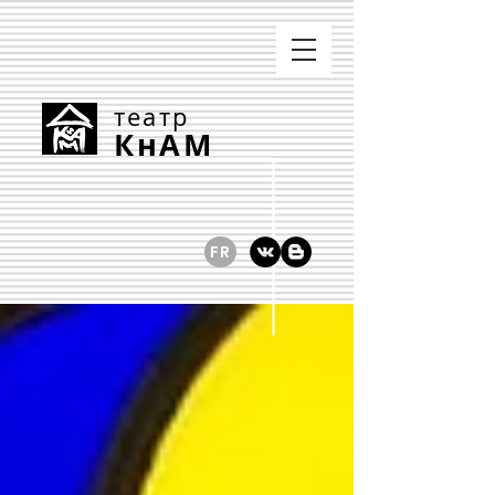
театр
КнАМ
FR