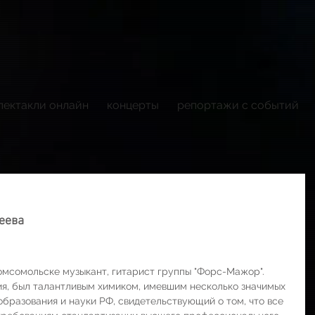
пектакли онлайн
концерты
репортажи с событий
еева 
омсомольске музыкант, гитарист группы "Форс-Мажор".
я, был талантливым химиком, имевшим несколько значимых  
образования и науки РФ, свидетельствующий о том, что все 