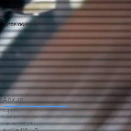
Тегов пока нет.
Архив
март 2022 г.
(2)
2 поста
февраль 2022 г.
(2)
2 поста
январь 2022 г.
(1)
1 пост
декабрь 2021 г.
(5)
5 постов