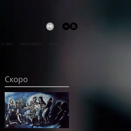
FR
о нас
kонтакты
еще
Скоро