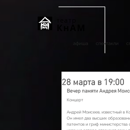
театр
КнАМ
афиша
спектакли
с
28 марта в 19:00
Вечер памяти Андрея Моис
Концерт
Андрей Моисеев, известный в К
Он имел два высших образовани
патентов и гриф министерства 