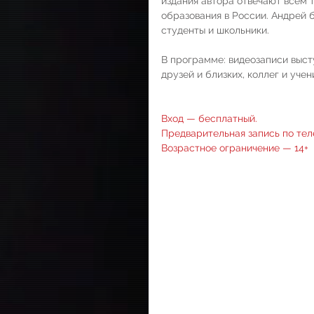
издания автора отвечают всем
образования в России. Андрей 
студенты и школьники.
В программе: видеозаписи выст
друзей и близких, коллег и учен
Вход — бесплатный.
Предварительная запись по теле
Возрастное ограничение — 14+